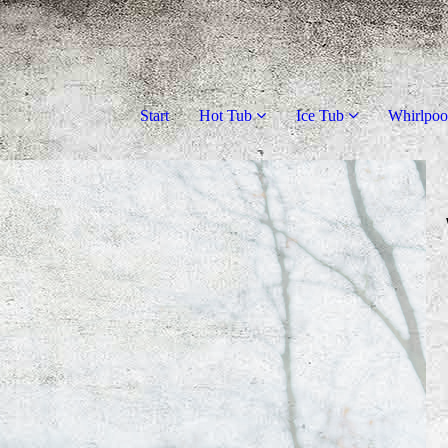
Start
Hot Tub
Ice Tub
Whirlpoo