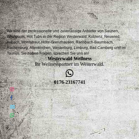
Wir sind der professionelle und zuverlässige Anbieter von Saunen,
Whirlpools, Hot Tubs in der Region Westerwald, Koblenz, Neuwied,
Asbach, Montabaur, Höhr-Grenzhausen, Ransbach-Baumbach,
Hachenburg, Altenkirchen, Westerburg, Limburg, Bad Camberg und im
Taunus. Sie haben Fragen, sprechen Sie uns an!
Westerwald Wellness
Ihr Wellnesspartner im Westerwald.
0176-23167741