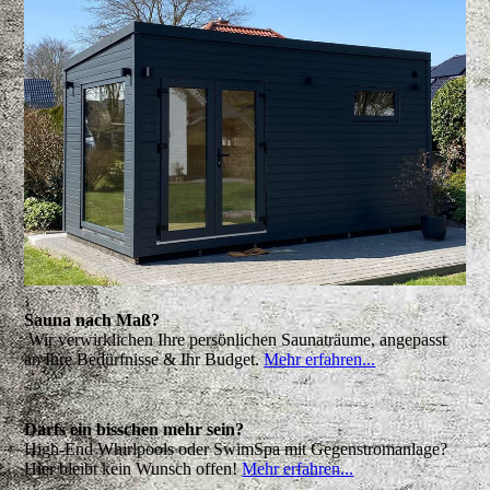
Sauna nach Maß?
Wir verwirklichen Ihre persönlichen Saunaträume, angepasst
an Ihre Bedürfnisse & Ihr Budget.
Mehr erfahren...
Darfs ein bisschen mehr sein?
High-End Whirlpools oder SwimSpa mit Gegenstromanlage?
Hier bleibt kein Wunsch offen!
Mehr erfahren...