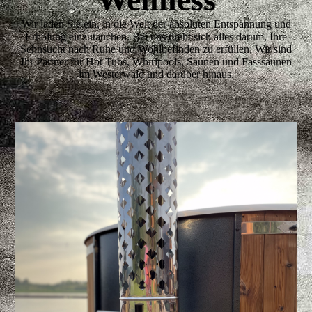
Wir laden Sie ein, in die Welt der absoluten Entspannung und
Erholung einzutauchen. Bei uns dreht sich alles darum, Ihre
Sehnsucht nach Ruhe und Wohlbefinden zu erfüllen. Wir sind
Ihr Partner für Hot Tubs, Whirlpools, Saunen und Fasssaunen
im Westerwald und darüber hinaus.