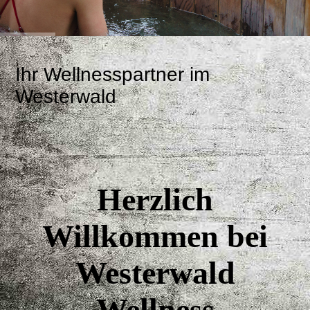
Ihr Wellnesspartner im
Westerwald
Herzlich
Willkommen bei
Westerwald
Wellness