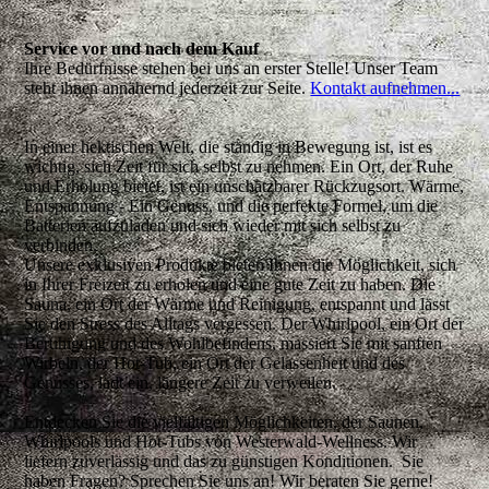
Service vor und nach dem Kauf
Ihre Bedürfnisse stehen bei uns an erster Stelle! Unser Team
steht ihnen annähernd jederzeit zur Seite.
Kontakt aufnehmen...
In einer hektischen Welt, die ständig in Bewegung ist, ist es
wichtig, sich Zeit für sich selbst zu nehmen. Ein Ort, der Ruhe
und Erholung bietet, ist ein unschätzbarer Rückzugsort. Wärme,
Entspannung - Ein Genuss, und die perfekte Formel, um die
Batterien aufzuladen und sich wieder mit sich selbst zu
verbinden.
Unsere exklusiven Produkte bieten Ihnen die Möglichkeit, sich
in Ihrer Freizeit zu erholen und eine gute Zeit zu haben. Die
Sauna, ein Ort der Wärme und Reinigung, entspannt und lässt
Sie den Stress des Alltags vergessen. Der Whirlpool, ein Ort der
Beruhigung und des Wohlbefindens, massiert Sie mit sanften
Wirbeln, der Hot-Tub, ein Ort der Gelassenheit und des
Genusses, lädt ein, längere Zeit zu verweilen.
Entdecken Sie die vielfältigen Möglichkeiten, der Saunen,
Whirlpools und Hot-Tubs von Westerwald-Wellness. Wir
liefern zuverlässig und das zu günstigen Konditionen. Sie
haben Fragen? Sprechen Sie uns an! Wir beraten Sie gerne!